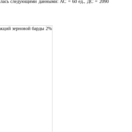
алась следующими данными: АС = 60 ед., ДС = 2090