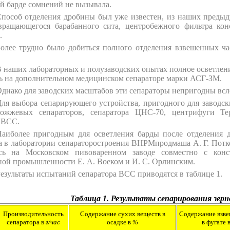
й барде сомнений не вызывала.
пособ отделения дробины был уже известен, из наших предыду
ращающегося барабанного сита, центробежного фильтра кон
.
олее трудно было добиться полного отделения взвешенных ча
 наших лабораторных и полузаводских опытах полное осветлен
ь на дополнительном медицинском сепараторе марки АСГ-ЗМ.
днако для заводских масштабов эти сепараторы непригодны всл
ля выбора сепарирующего устройства, пригодного для заводс
ожжевых сепараторов, сепаратора ЦНС-70, центрифуги Т
 ВСС.
аиболее пригодным для осветления барды после отделения 
а в лаборатории сепараторостроения ВНРМпродмаша А. Г. Пот
сь на Московском пивоваренном заводе совместно с кон
ой промышленности Е. А. Воеком и И. С. Орлинским.
езультаты испытаний сепаратора ВСС приводятся в таблице 1.
Таблица 1. Результаты сепарирования зерн
Производительность
Содержание сухих веществ в
Содержание взв
сепаратора в
г/час
осадке в
%
в фугате 