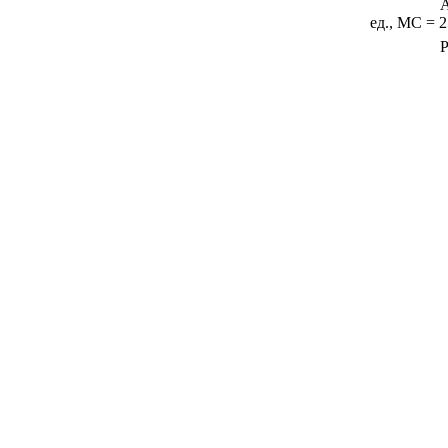
А
ед., МС = 2
Р