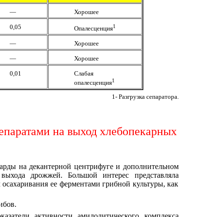
—
Хорошее
0,05
1
Опалесценция
—
Хорошее
—
Хорошее
0,01
Слабая
1
опалесценция
1
-
Разгрузка сепаратора.
епаратами на выход хлебопекарных
барды на декантерной центрифуге и дополнительном
выхода дрожжей. Большой интерес представляла
 осахаривания ее ферментами грибной культуры, как
ибов.
азатели активности амилолитического комплекса