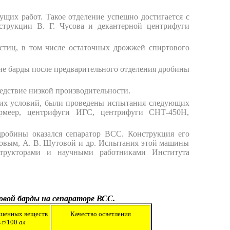
щих работ. Такое отделение успешно достигается с
струкции В. Г. Чусова и декантерной центрифуги
стиц, в том числе остаточных дрожжей спиртового
ие барды после предварительного отделения дробины
едствие низкой производительности.
ких условий, были проведены испытания следующих
ермеер, центрифуги ИГС, центрифуги СНТ-450Н,
дробины оказался сепаратор ВСС. Конструкция его
ковым, А. В. Шутовой и др. Испытания этой машины
структорами и научными работниками Института
овой барды на сепараторе ВСС.
ешенных веществ
Качество осветления
в г/100
ал