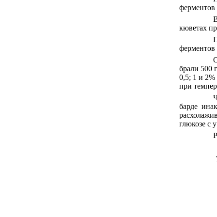
ферментов и
В
кюветах пр
П
ферментов 
О
брали 500 
0,5; 1 и 2%
при темпер
Ч
барде ина
расхолажив
глюкозе с 
Р