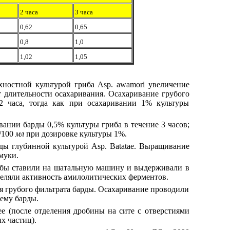
2 часа
3 часа
0,62
0,65
0,8
1,0
1,02
1,05
хностной культурой гриба Asp. awamori увеличение
т длительности осахаривания. Осахаривание грубого
2 часа, тогда как при осахаривании 1% культуры
вании барды 0,5% культуры гриба в течение 3 часов;
г/100
мл
при дозировке культуры 1%.
ы глубинной культурой Asp. Batatae. Выращивание
муки.
олбы ставили на шатальную машину и выдерживали в
деляли активность амилолитических ферментов.
я грубого фильтрата барды. Осахаривание проводили
ъему барды.
е (после отделения дробины на сите с отверстиями
х частиц).