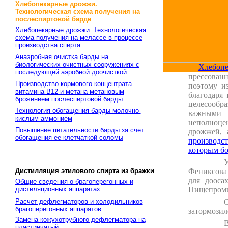
Хлебопекарные дрожжи.
Технологическая схема получения на
послеспиртовой барде
Хлебопекарные дрожжи. Технологическая
схема получения на мелассе в процессе
производства спирта
Анаэробная очистка барды на
биологических очистных сооружениях с
Хлебопе
последующей аэробной доочисткой
прессован
Производство кормового концентрата
поэтому и
витамина В12 и метана метановым
благодаря 
брожением послеспиртовой барды
целесообр
Технология обогащения барды молочно-
важными в
кислым аммонием
неполноце
Повышение питательности барды за счет
дрожжей, 
обогащения ее клетчаткой соломы
производст
которым бо
У
Дистилляция этилового спирта из бражки
Фениксова 
для дооса
Общие сведения о брагоперегонных и
дистиляционных аппаратах
Пищепроми
Расчет дефлегматоров и холодильников
О
брагоперегонных аппаратов
затормозил
Замена кожухотрубного дефлегматора на
В
пластинчатый