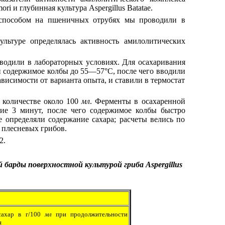
i и глубинная культура Aspergillus Batatae.
 способом на пшеничных отрубях мы проводили в
.
льтуре определялась активность амилолитических
одили в лабораторных условиях. Для осахаривания
и содержимое колбы до 55—57°С, после чего вводили
 зависимости от варианта опыта, и ставили в термостат
 количестве около 100
мл
. Ферменты в осахаренной
ние 3 минут, после чего содержимое колбы быстро
 определяли содержание сахара; расчеты велись по
 плесневых грибов.
2.
барды поверхностной культурой гриба Аspergillus
сахар в г/100
мл
при продолжительности
я