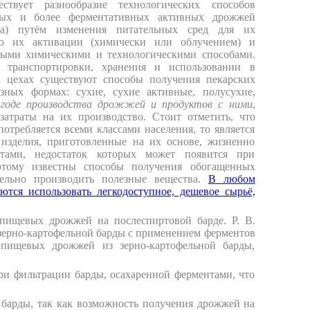
ствует разнообразие технологических способов
нных и более ферментативных активных дрожжей
а) путём изменения питательных сред для их
ью их активации (химически или облучением) и
ными химическими и технологическими способами.
я транспортировки, хранения и использовании в
х цехах существуют способы получения пекарских
зных формах: сухие, сухие активные, полусухие,
ыгоде производства дрожжей и продуктов с ними
,
атраты на их производство. Стоит отметить, что
отребляется всеми классами населения, то является
 изделия, приготовленные на их основе, жизненно
тами, недостаток которых может появится при
этому известны способы получения обогащенных
ельно производить полезные вещества.
В любом
ются использовать легкодоступное, дешевое сырьё,
 пищевых дрожжей на послеспиртовой барде. Р. В.
 зерно-картофельной барды с применением ферментов
 пищевых дрожжей из зерно-картофельной барды,
ри фильтрации барды, осахаренной ферментами, что
я барды, так как возможность получения дрожжей на