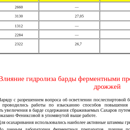
2660
—
3130
27,05
1312
—
2284
—
2322
26,7
Влияние гидролиза барды ферментными пр
дрожжей
аряду с разрешением вопроса об осветлении послеспиртовой 
е проводились работы по изысканию способов повышения 
ь увеличения в барде содержания сбраживаемых Сахаров путем
оказано Фениксовой в упомянутой выше работе.
ля осахаривания использовались наиболее активные штаммы гр
о данным лаборатории ферментных препаратов, лучшие пок