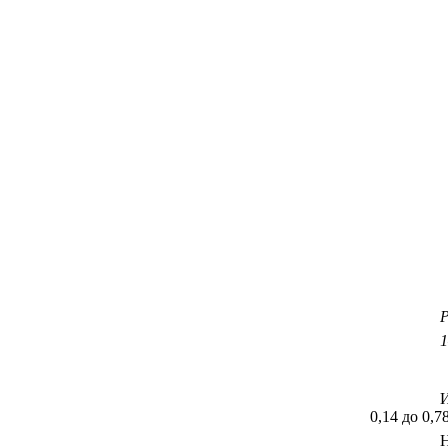
Р
1
И
0,14 до 0,7
Н