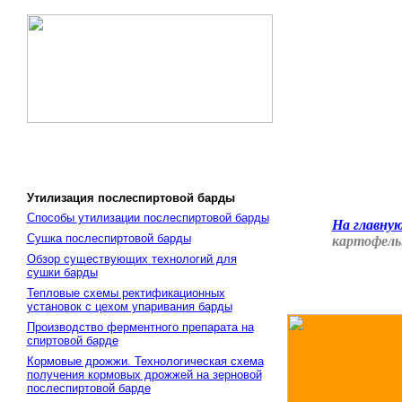
Утилизация послеспиртовой барды
Способы утилизации послеспиртовой барды
На главну
Сушка послеспиртовой барды
картофель
Обзор существующих технологий для
сушки барды
Тепловые схемы ректификационных
установок с цехом упаривания барды
Производство ферментного препарата на
спиртовой барде
Кормовые дрожжи. Технологическая схема
получения кормовых дрожжей на зерновой
послеспиртовой барде