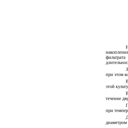
И
накопления
фильтрата
длительнос
З
при этом к
В
этой культ
В
течение дв
П
при темпер
Д
диаметром