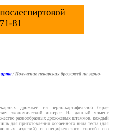
послеспиртовой
71-81
спирта
/ Получение пекарских дрожжей на зерно-
екарных дрожжей на зерно-картофельной барде
вляет экономический интерес. На данный момент
ожество разнообразных дрожжевых штаммов, каждый
лишь для приготовления особенного вида теста (для
улочных изделий) и специфического способа его