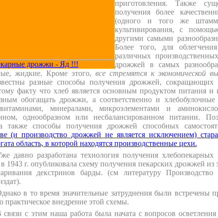
приготовления. Также суще
получения более качестве
(одного и того же штамм
культивирования, с помощ
другими самыми разнообраз
Более того, для облегчени
различных производственны
карные дрожжи - Яд !!!
дрожжей в самых разнообра
ные, жидкие. Кроме этого,
все стремятся к экономической в
звестны разные способы получения дрожжей, сокращающих з
тому факту что хлеб является основным продуктом питания и п
азным обогащать дрожжи, а соответственно и хлебобулочные
итаминами, минералами, микроэлементами и аминокисло
нном, однообразном или несбалансированном питании. По
а также способы получения дрожжей способных самостоят
ве (и производство дрожжей не является исключением) стара
гата область, в которой находятся производственные цехи.
же давно разработана технология получения хлебопекарных
в 1943 г. опубликовала схему получения пекарских дрожжей из
харивания декстринов барды. (см литературу Производство
здат).
днако в то время значительные затруднения были встречены п
о практическое внедрение этой схемы.
 связи с этим наша работа была начата с вопросов осветлени