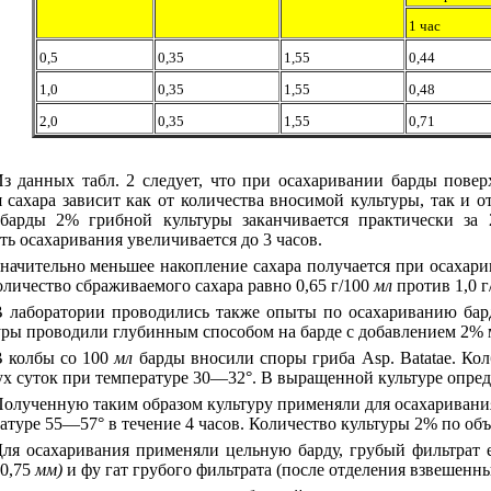
1 час
0,5
0,35
1,55
0,44
1,0
0,35
1,55
0,48
2,0
0,35
1,55
0,71
з данных табл. 2 следует, что при осахаривании барды повер
 сахара зависит как от количества вносимой культуры, так и о
 барды 2% грибной культуры заканчивается практически за 
ть осахаривания увеличивается до 3 часов.
начительно меньшее накопление сахара получается при осахари
оличество сбраживаемого сахара равно 0,65 г/100
мл
против 1,0 
 лаборатории проводились также опыты по осахариванию бард
уры проводили глубинным способом на барде с добавлением 2% 
 колбы со 100
мл
барды вносили споры гриба Asp. Batatae. К
ух суток при температуре 30—32°. В выращенной культуре опре
олученную таким образом культуру применяли для осахаривани
атуре 55—57° в течение 4 часов. Количество культуры 2% по об
ля осахаривания применяли цельную барду, грубый фильтрат е
 0,75
мм)
и фу гат грубого фильтрата (после отделения взвешенны