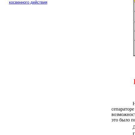
косвенного действия
Н
сепаратор
возможност
это было п
Д
П