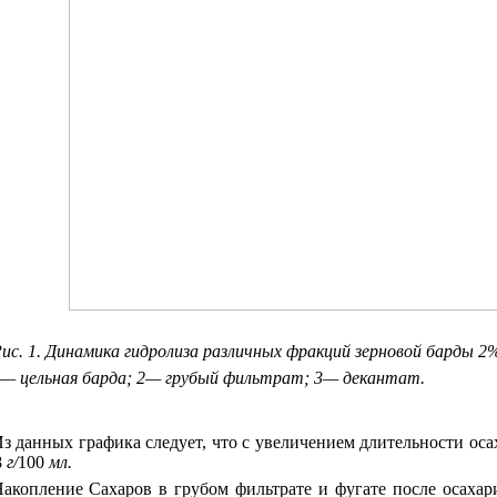
ис. 1. Динамика гидролиза различных фракций зерновой барды 2% 
— цельная барда; 2— грубый фильтрат; 3— декантат.
з данных графика следует, что с увеличением длительности ос
8
г/
100
мл.
акопление Сахаров в грубом фильтрате и фугате после осахари