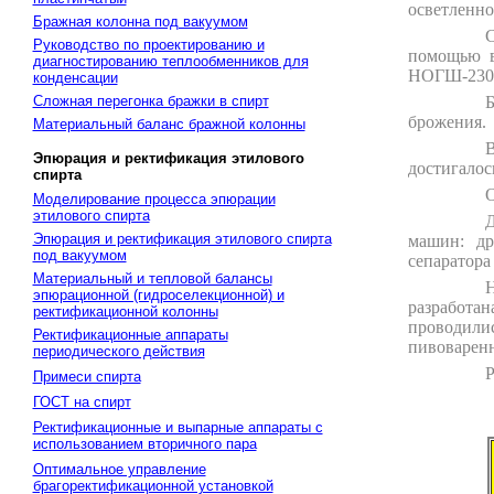
осветленно
Бражная колонна под вакуумом
С
Руководство по проектированию и
помощью в
диагностированию теплообменников для
НОГШ-230
конденсации
Сложная перегонка бражки в спирт
Б
брожения.
Материальный баланс бражной колонны
В
Эпюрация и ректификация этилового
достигалос
спирта
О
Моделирование процесса эпюрации
этилового спирта
Д
Эпюрация и ректификация этилового спирта
машин: др
под вакуумом
сепаратора
Материальный и тепловой балансы
Н
эпюрационной (гидроселекционной) и
разработан
ректификационной колонны
проводили
Ректификационные аппараты
пивоваренн
периодического действия
Р
Примеси спирта
ГОСТ на спирт
Ректификационные и выпарные аппараты с
использованием вторичного пара
Оптимальное управление
брагоректификационной установкой