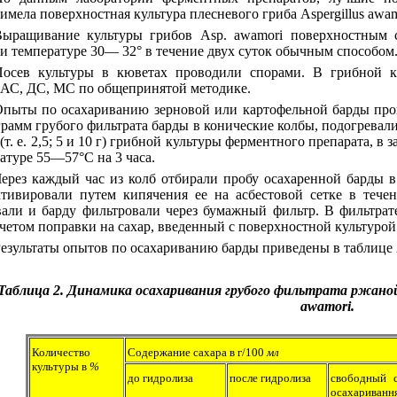
мела поверхностная культура плесневого гриба Aspergillus awamor
ыращивание культуры грибов Asp. awamori поверхностным
и температуре 30— 32° в течение двух суток обычным способом
осев культуры в кюветах проводили спорами. В грибной ку
АС, ДС, МС по общепринятой методике.
пыты по осахариванию зерновой или картофельной барды пров
грамм грубого фильтрата барды в конические колбы, подогревал
 (т. е. 2,5; 5 и 10 г) грибной культуры ферментного препарата, в
атуре 55—57°С на 3 часа.
ерез каждый час из колб отбирали пробу осахаренной барды в
ктивировали путем кипячения ее на асбестовой сетке в тече
али и барду фильтровали через бумажный фильтр. В фильтрате
учетом поправки на сахар, введенный с поверхностной культурой
езультаты опытов по осахариванию барды приведены в таблице 
Таблица 2. Динамика осахаривания грубого фильтрата ржаной 
awamori.
Количество
Содержание сахара в г/100
мл
культуры в
%
до гидролиза
после гидролиза
свободный 
осахариванн